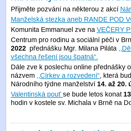
Přijměte pozvání na některou z akcí
Nár
Manželská stezka aneb RANDE POD
Komunita Emmanuel zve na
VEČERY P
Centrum pro rodinu a sociální péči v 
2022
přednášku Mgr. Milana Piláta
,,Dě
všechna řešení jsou špatná“.
Dále zve k poslechu online přednášky ot
názvem
,,Církev a rozvedení“
, která bu
Národního týdne manželství
14. až 20.
Valentinská pouť
se bude letos konat
13
hodin v kostele sv. Michala v Brně na 