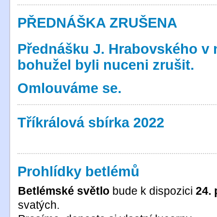
PŘEDNÁŠKA ZRUŠENA
Přednášku J. Hrabovského v n
bohužel byli nuceni zrušit.
Omlouváme se.
Tříkrálová sbírka 2022
Prohlídky betlémů
Betlémské světlo
bude k dispozici
24.
svatých.