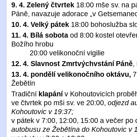
9. 4. Zelený čtvrtek
18:00 mše sv. na 
Páně, navazuje adorace „v Getsemanech
10. 4. Velký pátek
18:00 bohoslužba slo
11. 4. Bílá sobota
od 8:00 kostel otevř
Božího hrobu
20:00 velikonoční vigilie
12. 4. Slavnost Zmrtvýchvstání Páně
,
13. 4. pondělí velikonočního oktávu,
7
Žebětín
Tradiční
klapání
v Kohoutovicích probě
ve čtvrtek po mši sv. ve 20:00,
odjezd a
Kohoutovic v 19:37;
v pátek v 7:00, 12:00, 15:00 a večer po
autobusu ze Žebětína do Kohoutovic v 1