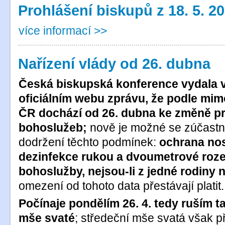
Prohlášení biskupů z 18. 5. 2
více informací >>
Nařízení vlády od 26. dubna
Česká biskupská konference vydala 
oficiálním webu zprávu, že podle mim
ČR dochází od 26. dubna ke změně pr
bohoslužeb;
nově je možné se zúčastn
dodržení těchto podmínek:
ochrana nos
dezinfekce rukou a dvoumetrové roze
bohoslužby, nejsou-li z jedné rodiny 
omezení od tohoto data přestávají platit.
Počínaje pondělím 26. 4. tedy ruším t
mše svaté
; středeční mše svatá však př