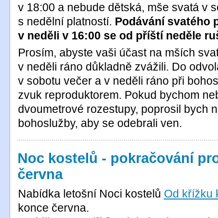
v 18:00 a nebude dětská, mše svatá v s
s nedělní platností.
Podávání svatého př
v neděli v 16:00 se od příští neděle ruš
Prosím, abyste vaši účast na mších sva
v neděli ráno důkladně zvážili. Do odvo
v sobotu večer a v neděli ráno při boho
zvuk reproduktorem. Pokud bychom neby
dvoumetrové rozestupy, poprosil bych n
bohoslužby, aby se odebrali ven.
Noc kostelů - pokračování p
června
Nabídka letošní Noci kostelů
Od křížku 
konce června.