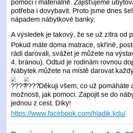
pomoci i materiálně. Zajišťujeme ubytová
potřeba i dovybavit. Proto jsme dnes š
nápadem nábytkové banky.
A výsledek je takový, že se už zítra od 
Pokud máte doma matrace, skříně, postel
rádi darovali, svážet je můžete na výsta
4. bránou). Odtud je rodinám rovnou do
Nábytek můžete na místě darovat každý
Děkuji všem, co už pomáháte a
možnosti, jak pomoci. Zapojit se do ná
jednou z cest. Díky!
https://www.facebook.com/hladik.kdu/