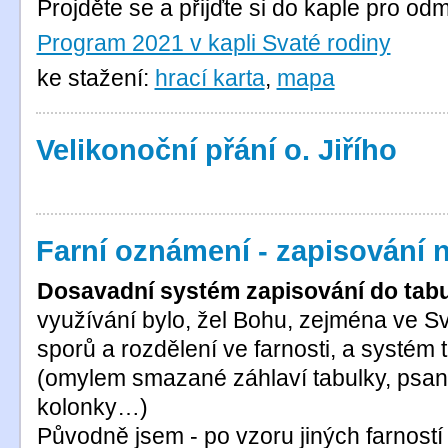
Projděte se a přijďte si do kaple pro odm
Program 2021 v kapli Svaté rodiny
ke stažení:
hrací karta
,
mapa
Velikonoční přání o. Jiřího
Farní oznámení - zapisování n
Dosavadní
systém zapisování do tabu
využívání bylo, žel Bohu, zejména ve S
sporů a rozdělení ve farnosti, a systém t
(omylem smazané záhlaví tabulky, psaní 
kolonky…)
Původně jsem - po vzoru jiných farnost