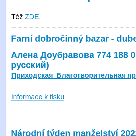
Též
ZDE.
Farní dobročinný bazar - dub
Алена Доубравова 774 188 0
русский)
Приходская Благотворительная я
Informace k tisku
Národní týden manželství 202