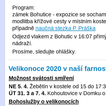
Program:
zámek Bohutice - expozice se socha
modlitba křížové cesty v místním koste
případně
naučná stezka P. Práška
Odjezd vlakem z Bohutic v 16:07 přím
nádraží.
Prosíme, sledujte ohlášky.
Velikonoce 2020 v naší farnos
Možnost svátosti smíření
NE
5.
4.
Žebětín v kostele od 15 do 17:30
ÚT 31. 3 a 7. 4.
Kohoutovice v Domku o. J
Bohoslužby o velikonocích