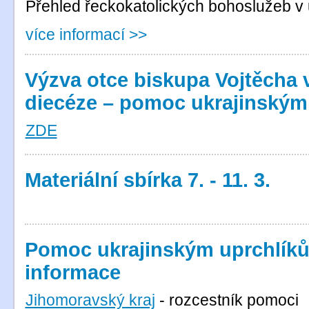
Přehled řeckokatolických bohoslužeb v u
více informací >>
Výzva otce biskupa Vojtěcha 
diecéze – pomoc ukrajinský
ZDE
Materiální sbírka 7. - 11. 3.
Pomoc ukrajinským uprchlíkům
informace
Jihomoravský kraj
- rozcestník pomoci