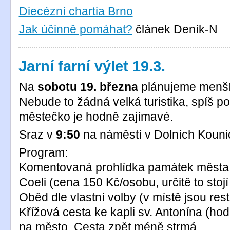
Diecézní chartia Brno
Jak účinně pomáhat?
článek Deník-N
Jarní farní výlet 19.3.
Na
sobotu 19. března
plánujeme menší
Nebude to žádná velká turistika, spíš p
městečko je hodně zajímavé.
Sraz v
9:50
na náměstí v Dolních Kouni
Program:
Komentovaná prohlídka památek města 
Coeli (cena 150 Kč/osobu, určitě to stojí
Oběd dle vlastní volby (v místě jsou res
Křížová cesta ke kapli sv. Antonína (ho
na město. Cesta zpět méně strmá.