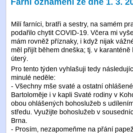
Farní oznámení ze dne 1. 3. 2
Milí farníci, bratři a sestry, na samém p
podařilo chytit COVID-19. Včera mi vyšel
mám rovněž příznaky, i když nijak vážn
měl přijít během dneška; tj. v karanténě 
úterý.
Pro tento týden vyhlašuji tedy následuj
minulé neděle:
- Všechny mše svaté a ostatní ohlášené a
Bartoloměje i v kapli Svaté rodiny v Koh
obou ohlášených bohoslužeb s udílením
středu. Využijte bohoslužeb v sousedníc
Brna.
- Prosím, nezapomeňme na přání papeže 