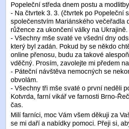
Popeleční středa dnem postu a modlitby
- Na čtvrtek 3. 3. (čtvrtek po Popeleční 
společenstvím Mariánského večeřadla do
růžence za ukončení války na Ukrajině.
- Všechny mše svaté ve všední dny od
který byl zadán. Pokud by se někdo chtěl
online přenosu, budu za takové alespoň 
vděčný. Prosím, zavolejte mi předem na
- Páteční návštěva nemocných se nek
obvolám.
- Všechny tři mše svaté o první neděli po
Kotvrda, farní vikář ve farnosti Brno-Ře
čas.
Milí farníci, moc Vám všem děkuji za Vaš
se mi daří a nabídky pomoci. Přeji si, a