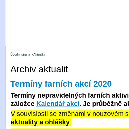
Úvodní strana
>
Aktuality
Archiv aktualit
Termíny farních akcí 2020
Termíny nepravidelných farních aktivi
záložce
Kalendář akcí
.
Je průběžně ak
V souvislosti se změnami v nouzovém st
aktuality a ohlášky
.