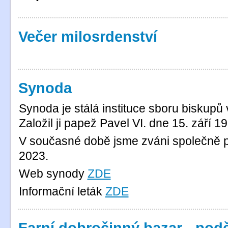
Večer milosrdenství
Synoda
Synoda je stálá instituce sboru biskupů
Založil ji papež Pavel VI. dne 15. září 1
V současné době jsme zváni společně p
2023.
Web synody
ZDE
Informační leták
ZDE
Farní dobročinný bazar - pod