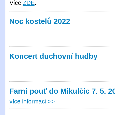
Více
ZDE
.
Noc kostelů 2022
Koncert duchovní hudby
Farní pouť do Mikulčic 7. 5. 2
více informací >>