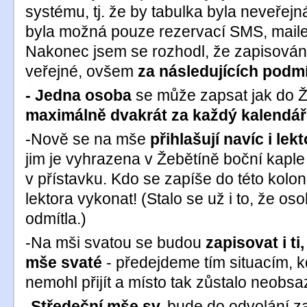
systému, tj. že by tabulka byla neveřejn
byla možná pouze rezervací SMS, mail
Nakonec jsem se rozhodl, že zapisování
veřejné, ovšem
za následujících podm
- Jedna osoba
se může zapsat jak do Ž
maximálně dvakrát za každý kalendář
-Nově se na mše
přihlašují navíc i lek
jim je vyhrazena v Žebětíně boční kaple
v přístavku. Kdo se zapíše do této kolo
lektora vykonat! (Stalo se už i to, že os
odmítla.)
-Na mši svatou se budou
zapisovat i ti
mše svaté
- předejdeme tím situacím, 
nemohl přijít a místo tak zůstalo neobs
-
Středeční mše sv.
bude do odvolání z