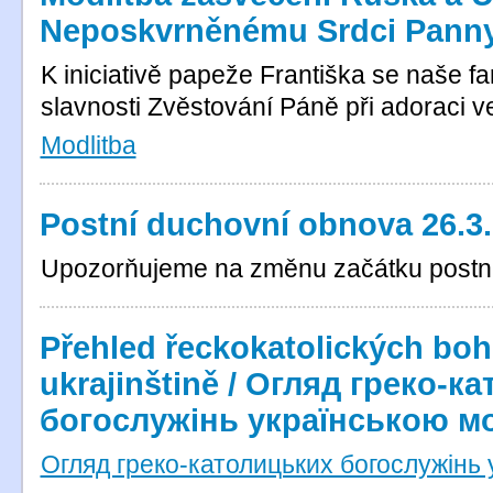
Neposkvrněnému Srdci Panny
K iniciativě papeže Františka se naše far
slavnosti Zvěstování Páně při adoraci ve
Modlitba
Postní duchovní obnova 26.3.
Upozorňujeme na změnu začátku postní
Přehled řeckokatolických boh
ukrajinštině / Огляд греко-к
богослужінь українською 
Огляд греко-католицьких богослужінь