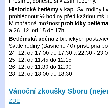
Prosíme, doneste si vlastní lucerny.
Historické betlémy
v kapli Sv. rodiny i
prohlédnout ½ hodiny před každou mší sv
Mimořádná možnost
prohlídky betléma
a 26. 12. od 15 do 17h.
Betlémská scéna
z biblických postavi
Svaté rodiny (Bašného 40) přístupná po
24. 12. od 17:00 do 17:30 a 22:30 - 23:
25. 12. od 11:45 do 12:15
26. 12. od 11:30 do 12:00
28. 12. od 18:00 do 18:30
Vánoční zkoušky Sboru (neje
ZDE