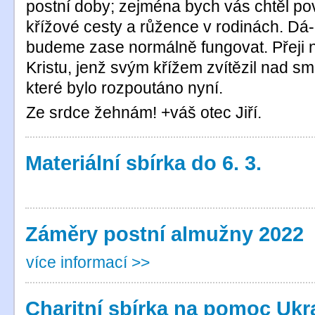
postní doby; zejména bych vás chtěl po
křížové cesty a růžence v rodinách. Dá-li
budeme zase normálně fungovat. Přeji 
Kristu, jenž svým křížem zvítězil nad smr
které bylo rozpoutáno nyní.
Ze srdce žehnám! +váš otec Jiří.
Materiální sbírka do 6. 3.
Záměry postní almužny 2022
více informací >>
Charitní sbírka na pomoc Ukr