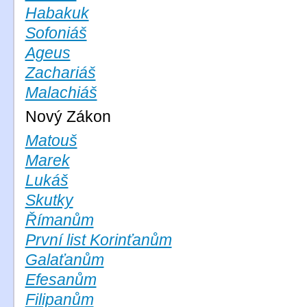
Habakuk
Sofoniáš
Ageus
Zachariáš
Malachiáš
Nový Zákon
Matouš
Marek
Lukáš
Skutky
Římanům
První list Korinťanům
Galaťanům
Efesanům
Filipanům