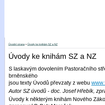
Úvodní strana
>
Úvody ke knihám SZ a NZ
Úvody ke knihám SZ a NZ
S laskavým dovolením Pastoračního stř
brněnského
jsou texty Úvodů převzaty z webu
www.v
Autor SZ úvodů - doc. Josef Hřebík,
zpr
Úvody k některým knihám Nového Zák