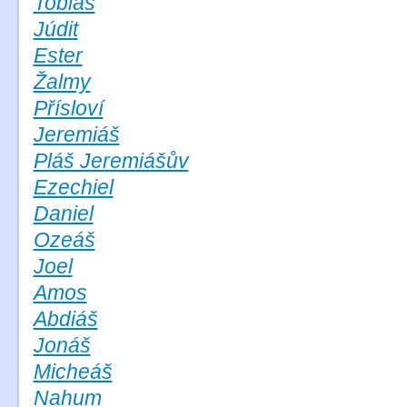
Tobiáš
Júdit
Ester
Žalmy
Přísloví
Jeremiáš
Pláš Jeremiášův
Ezechiel
Daniel
Ozeáš
Joel
Amos
Abdiáš
Jonáš
Micheáš
Nahum