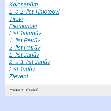
Kolosanům
1. a 2. list Timoteovi
Titovi
Filemonovi
List Jakubův
1. list Petrův
2. list Petrův
1. list Janův
2. a 3. list Janův
List Judův
Zjevení
webmaster
|
přihlášení