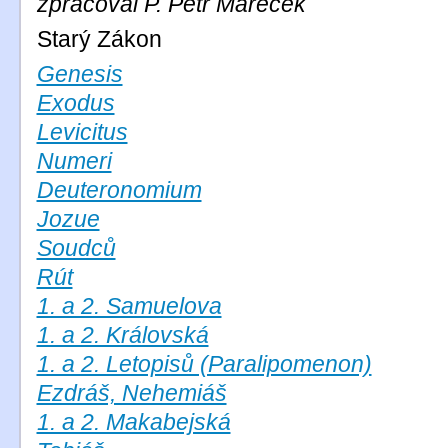
zpracoval P. Petr Mareček
Starý Zákon
Genesis
Exodus
Levicitus
Numeri
Deuteronomium
Jozue
Soudců
Rút
1. a 2. Samuelova
1. a 2. Královská
1. a 2. Letopisů (Paralipomenon)
Ezdráš, Nehemiáš
1. a 2. Makabejská