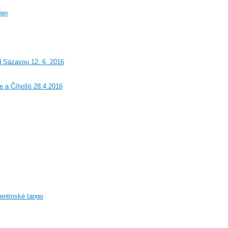
den
d Sázavou 12. 6. 2016
 a Číhošti 28.4.2016​
entinské tango