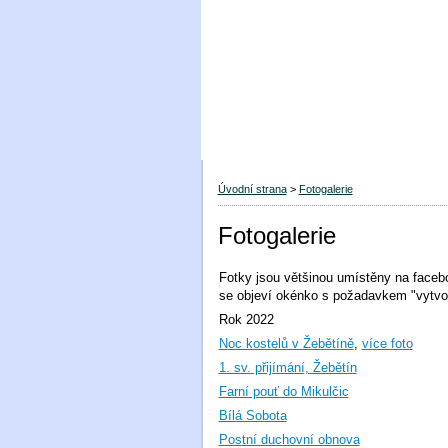
Úvodní strana
>
Fotogalerie
Fotogalerie
Fotky jsou většinou umístěny na facebo
se objeví okénko s požadavkem "vytvoři
Rok 2022
Noc kostelů v Žebětíně
,
více foto
1. sv. přijímání, Žebětín
Farní pouť do Mikulčic
Bílá Sobota
Postní duchovní obnova