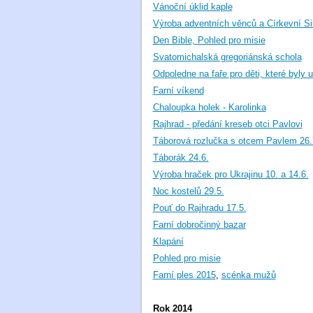
Vánoční úklid kaple
Výroba adventních věnců a Církevní Si
Den Bible, Pohled pro misie
Svatomichalská gregoriánská schola
Odpoledne na faře pro děti, které byly u
Farní víkend
Chaloupka holek - Karolinka
Rajhrad - předání kreseb otci Pavlovi
Táborová rozlučka s otcem Pavlem 26.
Táborák 24.6.
Výroba hraček pro Ukrajinu 10. a 14.6.
Noc kostelů 29.5.
Pouť do Rajhradu 17.5.
Farní dobročinný bazar
Klapání
Pohled pro misie
Farní ples 2015
,
scénka mužů
Rok 2014