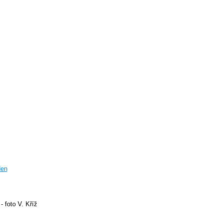
den
- foto V. Kříž