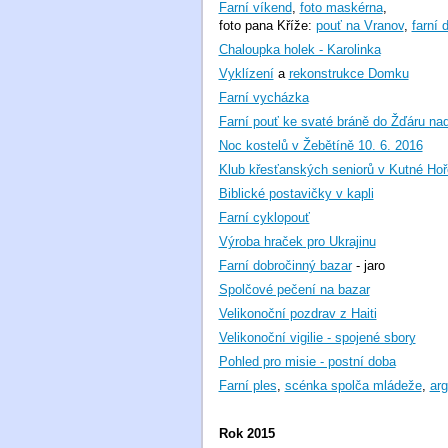
Farní víkend
,
foto maskérna
,
foto pana Kříže:
pouť na Vranov
,
farní 
Chaloupka holek - Karolinka
Vyklízení
a
rekonstrukce Domku
Farní vycházka
Farní pouť ke svaté bráně do Žďáru na
Noc kostelů v Žebětíně 10. 6. 2016
Klub křesťanských seniorů v Kutné Hoře
Biblické postavičky v kapli
Farní cyklopouť
Výroba hraček pro Ukrajinu
Farní dobročinný bazar
- jaro
Spolčové pečení na bazar
Velikonoční pozdrav z Haiti
Velikonoční vigilie - spojené sbory
Pohled pro misie - postní doba
Farní ples
,
scénka spolča mládeže
,
arg
Rok 2015