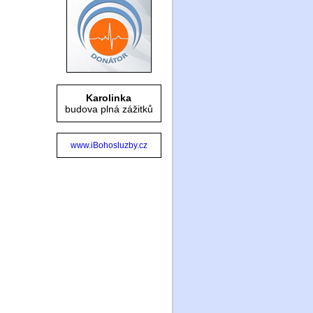
Karolinka
budova plná zážitků
www.iBohosluzby.cz