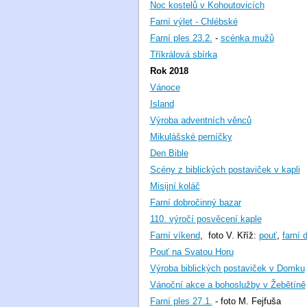
Noc kostelů v Kohoutovicích
Farní výlet - Chlébské
Farní ples 23.2.
-
scénka mužů
Tříkrálová sbírka
Rok 2018
Vánoce
Island
Výroba adventních věnců
Mikulášské perníčky
Den Bible
Scény z biblických postaviček v kapli
Misijní koláč
Farní dobročinný bazar
110. výročí posvěcení kaple
Farní víkend
, foto V. Kříž:
pouť
,
farní 
Pouť na Svatou Horu
Výroba biblických postaviček v Domku
Vánoční akce a bohoslužby v Žebětíně
Farní ples 27.1.
- foto M. Fejfuša