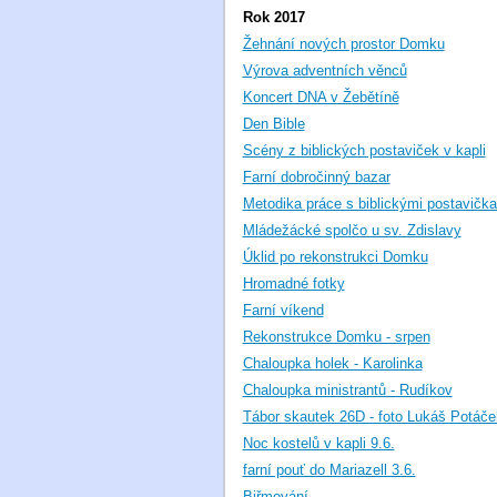
Rok 2017
Žehnání nových prostor Domku
Výrova adventních věnců
Koncert DNA v Žebětíně
Den Bible
Scény z biblických postaviček v kapli
Farní dobročinný bazar
Metodika práce s biblickými postavičk
Mládežácké spolčo u sv. Zdislavy
Úklid po rekonstrukci Domku
Hromadné fotky
Farní víkend
Rekonstrukce Domku - srpen
Chaloupka holek - Karolinka
Chaloupka ministrantů - Rudíkov
Tábor skautek 26D - foto Lukáš Potáče
Noc kostelů v kapli 9.6.
farní pouť do Mariazell 3.6.
Biřmování