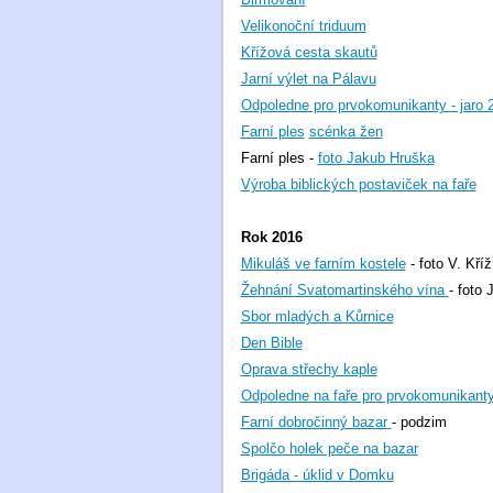
Velikonoční triduum
Křížová cesta skautů
Jarní výlet na Pálavu
Odpoledne pro prvokomunikanty - jaro 
Farní ples
scénka žen
Farní ples -
foto Jakub Hruška
Výroba biblických postaviček na faře
Rok 2016
Mikuláš ve farním kostele
- foto V. Kříž
Žehnání Svatomartinského vína
- foto 
Sbor mladých a Kůrnice
Den Bible
Oprava střechy kaple
Odpoledne na faře pro prvokomunikanty 
Farní dobročinný bazar
- podzim
Spolčo holek peče na bazar
Brigáda - úklid v Domku