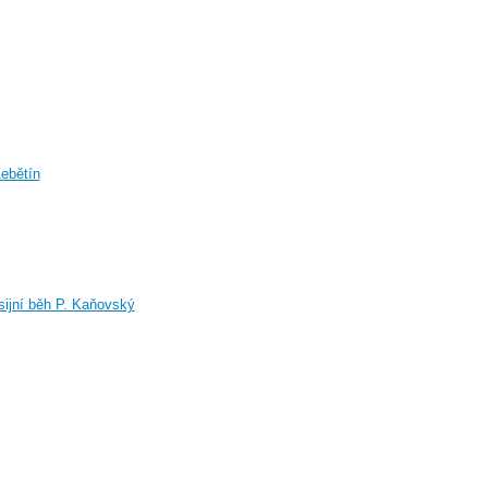
Žebětín
sijní běh P. Kaňovský