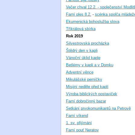
Večer chval 12.2. - společenství Modli
Farní ples 8.2.
-
scénka spolča mládež
Ekumenická bohoslužba slova
Tříkrálová sbírka
Rok 2019
Silvestrovská procházka
Štědrý den v kapli
Vánoční úklid kaple
Betlémy v kapli a v Domku
Adventní věnce
Mikulášské perníčky
Misijní neděle před kaplí
Výroba biblických postaviček
Farní dobročinný bazar
Setkání prvokomunikantů na Petrově
Farní víkend
1. sv. přijímání
Farní pouť Neratov