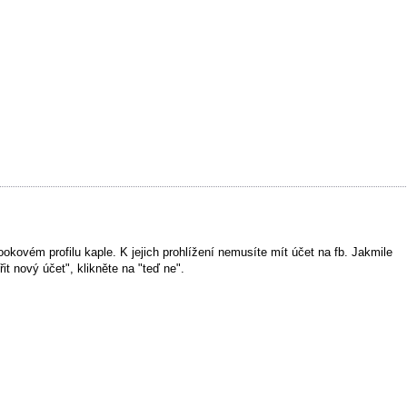
okovém profilu kaple. K jejich prohlížení nemusíte mít účet na fb. Jakmile
t nový účet", klikněte na "teď ne".