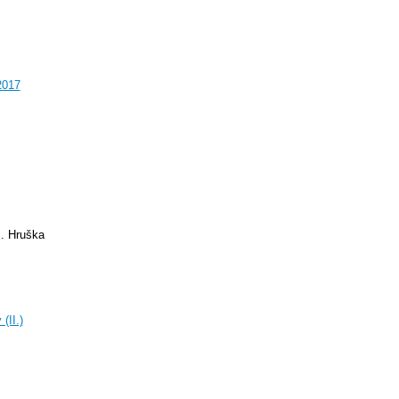
2017
J. Hruška
(II.)