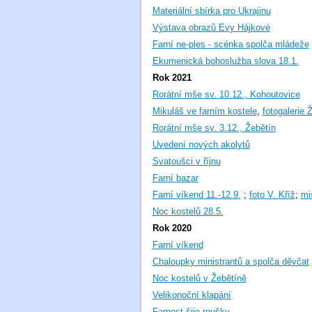
Materiální sbírka pro Ukrajinu
Výstava obrazů Evy Hájkové
Farní ne-ples - scénka spolča mládeže
Ekumenická bohoslužba slova 18.1.
Rok 2021
Rorátní mše sv. 10.12., Kohoutovice
Mikuláš ve farním kostele
,
fotogalerie 
Rorátní mše sv. 3.12., Žebětín
Uvedení nových akolytů
Svatoušci v říjnu
Farní bazar
Farní víkend 11.-12.9.
;
foto V. Kříž
;
mi
Noc kostelů 28.5.
Rok 2020
Farní víkend
Chaloupky ministrantů a spolča děvčat
Noc kostelů v Žebětíně
Velikonoční klapání
Farnost šije roušky