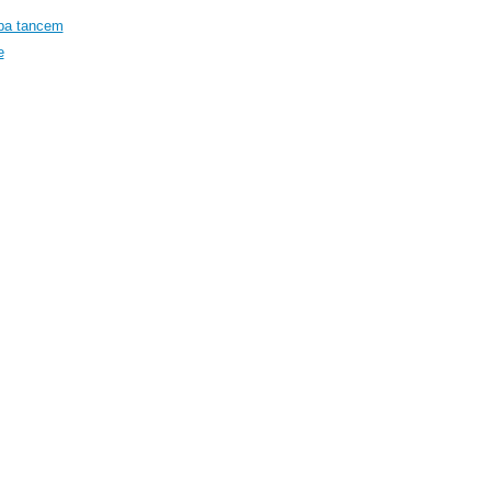
tba tancem
e