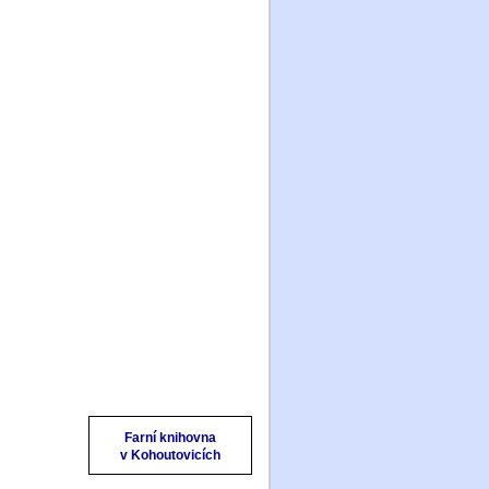
O farnosti
Mše svaté a svátosti
Výuka náboženství
Historie
Aktivity a společenství
Kalendář akcí
Farní občasník
Domek Sv. rodiny
Fotogalerie
Kontakty
Odkazy
Úvody ke knihám
SZ a NZ
Farní knihovna
v Kohoutovicích