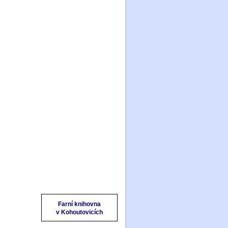
O farnosti
Mše svaté a svátosti
Výuka náboženství
Historie
Aktivity a společenství
Kalendář akcí
Farní občasník
Domek Sv. rodiny
Fotogalerie
Kontakty
Odkazy
Úvody ke knihám
SZ a NZ
Farní knihovna
v Kohoutovicích