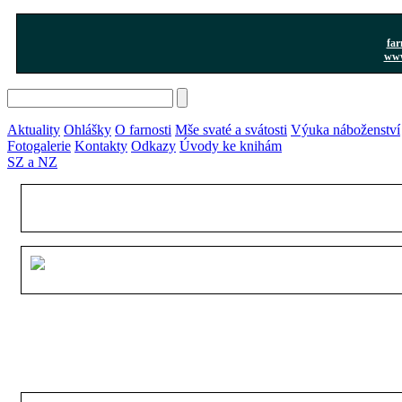
far
www
Aktuality
Ohlášky
O farnosti
Mše svaté a svátosti
Výuka náboženství
Fotogalerie
Kontakty
Odkazy
Úvody ke knihám
SZ a NZ