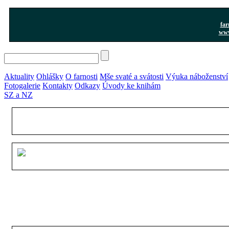
far
www
Aktuality
Ohlášky
O farnosti
Mše svaté a svátosti
Výuka náboženství
Fotogalerie
Kontakty
Odkazy
Úvody ke knihám
SZ a NZ