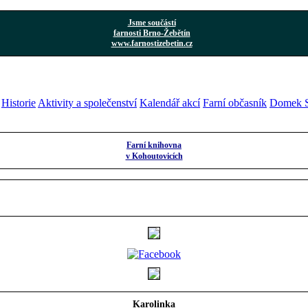
Jsme součástí
farnosti Brno-Žebětín
www.farnostizebetin.cz
Historie
Aktivity a společenství
Kalendář akcí
Farní občasník
Domek S
Farní knihovna
v Kohoutovicích
Karolinka