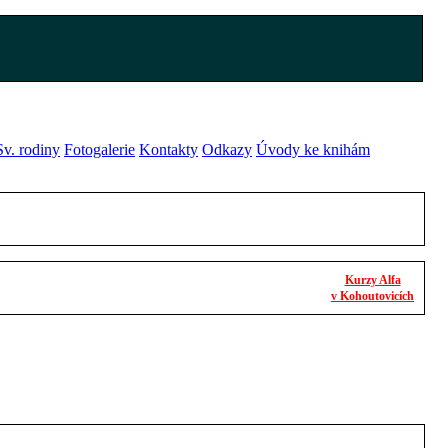
v. rodiny
Fotogalerie
Kontakty
Odkazy
Úvody ke knihám
Kurzy Alfa
v Kohoutovicích