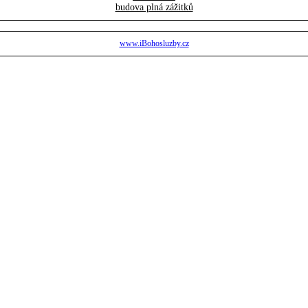
budova plná zážitků
www.iBohosluzby.cz