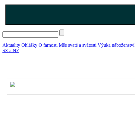
Aktuality
Ohlášky
O farnosti
Mše svaté a svátosti
Výuka náboženství
SZ a NZ