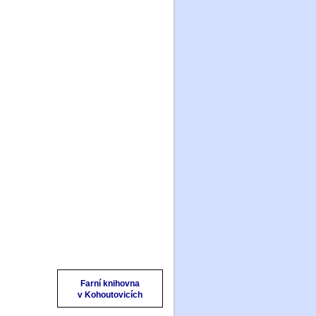
O farnosti
Mše svaté a svátosti
Výuka náboženství
Historie
Aktivity a společenství
Kalendář akcí
Farní občasník
Domek Sv. rodiny
Fotogalerie
Kontakty
Odkazy
Úvody ke knihám
SZ a NZ
Farní knihovna
v Kohoutovicích