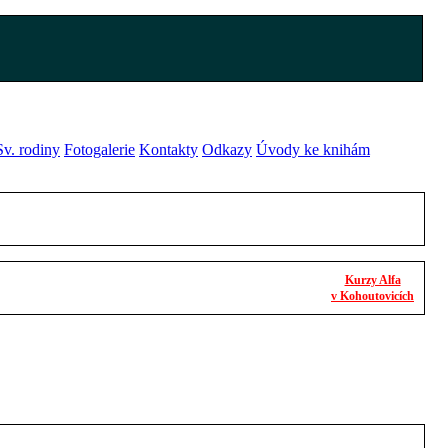
v. rodiny
Fotogalerie
Kontakty
Odkazy
Úvody ke knihám
Kurzy Alfa
v Kohoutovicích