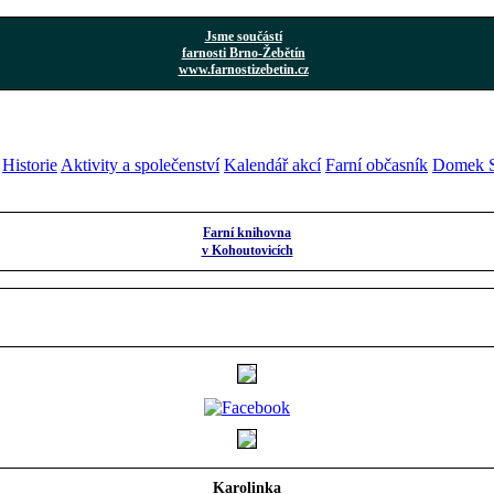
Jsme součástí
farnosti Brno-Žebětín
www.farnostizebetin.cz
Historie
Aktivity a společenství
Kalendář akcí
Farní občasník
Domek S
Farní knihovna
v Kohoutovicích
Karolinka