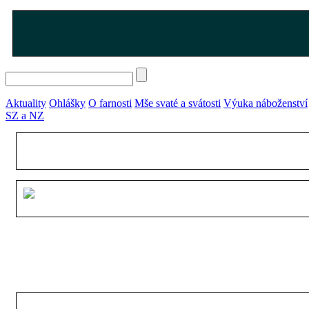
Aktuality
Ohlášky
O farnosti
Mše svaté a svátosti
Výuka náboženství
SZ a NZ