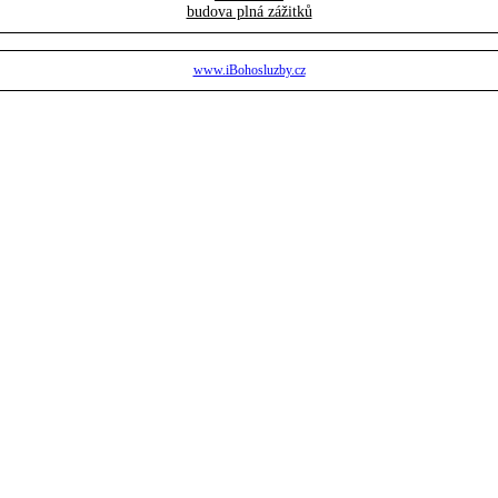
budova plná zážitků
www.iBohosluzby.cz